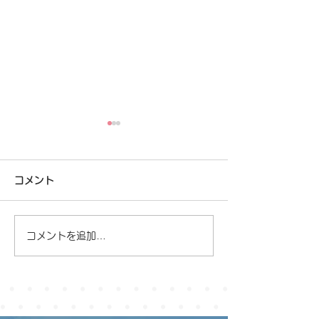
医療DXを推進するための
電話回線改善い
取り組み
た
コメント
2024年【令和6年】診療報酬
通話が困難な状況
改定・医療情報取得加算につ
続き、ご迷惑をお
いて 当クリニックの取り組
し訳ございません
コメントを追加…
み 当クリニックでは、質の
高い診療を提供するために以
下の取り組みを行っておりま
す ・オンライン請求の実施
・オンライン資格確認等シス