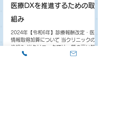
医療DXを推進するための取り
組み
2024年【令和6年】診療報酬改定・医療
情報取得加算について 当クリニックの取
り組み 当クリニックでは、質の高い診療
を提供するために以下の取り組みを行っ
ております ・オンライン請求の実施 ・オ
ンライン資格確認等システムにより取得
した診療情報を活用して、診療を実施し
ています。...