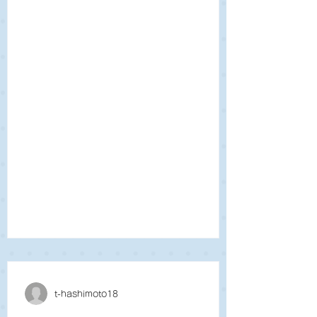
療センター 四日市市本町9-12 059-354-
5130
t-hashimoto18